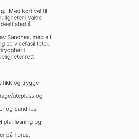
  Med kort vei til 
ligheter i vakre 
deelt sted å 
 av Sandnes, med alt 
g servicefasiliteter. 
trygghet i 
gheter rett i 
rafikk og trygge 
hage/uteplass og 
der og Sandnes 
l planløsning og 
er på Forus, 