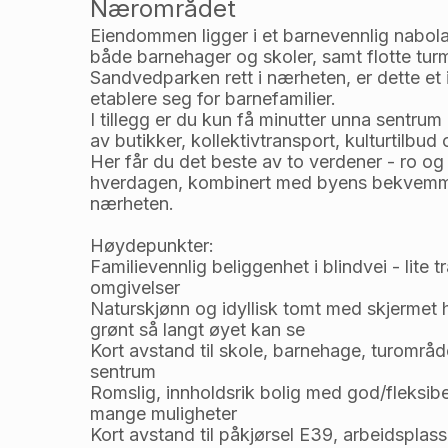
Nærområdet
Eiendommen ligger i et barnevennlig nabolag.
både barnehager og skoler, samt flotte turmu
Sandvedparken rett i nærheten, er dette et i
etablere seg for barnefamilier.
I tillegg er du kun få minutter unna sentrum
av butikker, kollektivtransport, kulturtilbud o
Her får du det beste av to verdener - ro og 
hverdagen, kombinert med byens bekvemmeli
nærheten.
Høydepunkter:
Familievennlig beliggenhet i blindvei - lite t
omgivelser
Naturskjønn og idyllisk tomt med skjermet 
grønt så langt øyet kan se
Kort avstand til skole, barnehage, turområ
sentrum
Romslig, innholdsrik bolig med god/fleksibe
mange muligheter
Kort avstand til påkjørsel E39, arbeidsplass