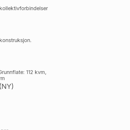
ollektivforbindelser
konstruksjon.
runnflate: 112 kvm, 
vm
 (NY)