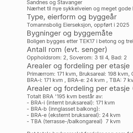
Sandnes og Stavanger
Nærhet til nye sykkelveien og meget gode k
Type, eierform og byggeår
Tomannsbolig Eierseksjon, oppført i 2025
Bygninger og byggemåte
Boligen bygges etter TEK17 i betong og tre
Antall rom (evt. senger)
Oppholdsrom: 2, Soverom: 3 til 4, Bad: 2
Arealer og fordeling per etasje
Primærrom: 171 kvm, Bruksareal: 198 kvm, G
BRA-i: 171 kvm , BRA-e: 24 kvm , TBA: 7 k
Arealer og fordeling per etasje
Totalt BRA '195 kvm består av:
- BRA-i (internt bruksareal): 171 kvm
- BRA-b (innglasset balkong): 
- BRA-e (eksternt bruksareal): 24 kvm 
- TBA (terrasse-/balkongareal)  7 kvm