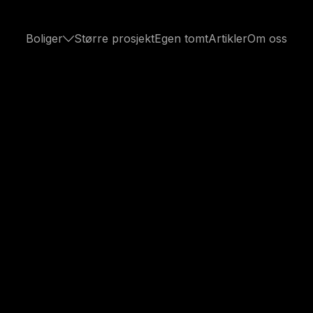
Boliger
Større prosjekt
Egen tomt
Artikler
Om oss